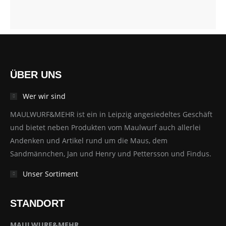
ÜBER UNS
Wer wir sind
MAULWURF&MEHR ist ein in Leipzig angesiedeltes Geschäft
und bietet neben Produkten vom Maulwurf auch allerlei
Andenken und Artikel rund um die Maus, dem
Sandmännchen, Jan und Henry und Pettersson und Findus.
Unser Sortiment
STANDORT
MAULWURF&MEHR