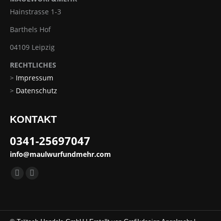
Hainstrasse 1-3
Barthels Hof
04109 Leipzig
RECHTLICHES
>
Impressum
>
Datenschutz
KONTAKT
0341-25697047
info@maulwurfundmehr.com
Finden Sie uns auf:
E-
Website
Mail
page
page
opens
opens
in